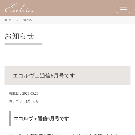
M
E
HOME
NEWS
N
U
お知らせ
エコルヴェ通信6月号です
掲載日：2026.05.28
カテゴリ：お知らせ
エコルヴェ通信6月号です