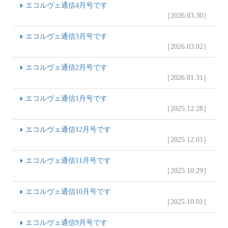
エコルヴェ通信4月号です
［2026.03.30］
エコルヴェ通信3月号です
［2026.03.02］
エコルヴェ通信2月号です
［2026.01.31］
エコルヴェ通信1月号です
［2025.12.28］
エコルヴェ通信12月号です
［2025.12.01］
エコルヴェ通信11月号です
［2025.10.29］
エコルヴェ通信10月号です
［2025.10.01］
エコルヴェ通信9月号です