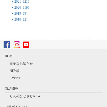
2021（21）
2020（19）
2019（9）
2018（2）
HOME
重要なお知らせ
NEWS
EVENT
商品開発
りんのひとさじNEWS
コラボイベント