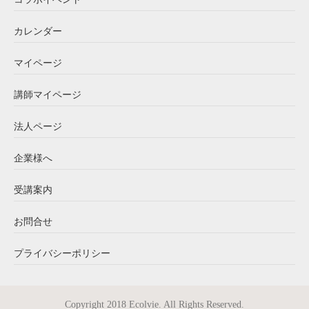
カレンダー
マイページ
講師マイページ
法人ページ
企業様へ
受講案内
お問合せ
プライバシーポリシー
Copyright 2018 Ecolvie. All Rights Reserved.