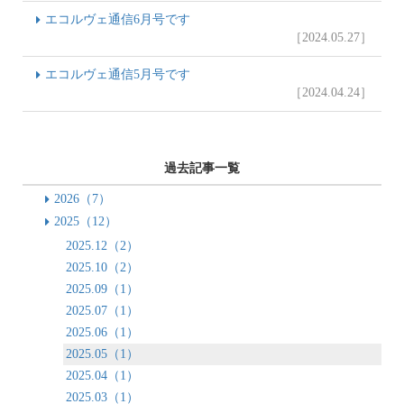
エコルヴェ通信6月号です
［2024.05.27］
エコルヴェ通信5月号です
［2024.04.24］
過去記事一覧
2026（7）
2025（12）
2025.12（2）
2025.10（2）
2025.09（1）
2025.07（1）
2025.06（1）
2025.05（1）
2025.04（1）
2025.03（1）