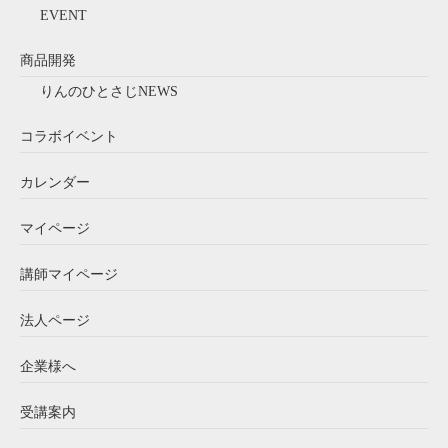
EVENT
商品開発
りんのひとさじNEWS
コラボイベント
カレンダー
マイページ
講師マイページ
法人ページ
企業様へ
受講案内