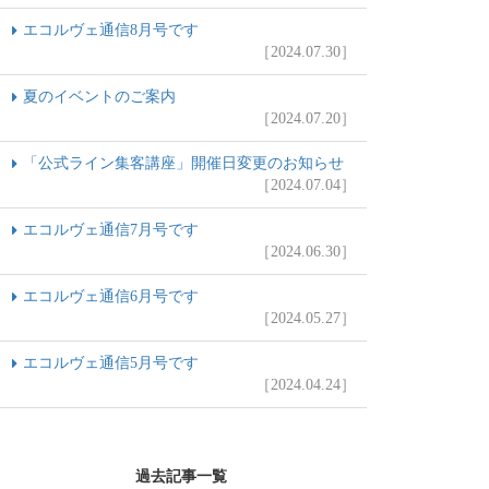
エコルヴェ通信8月号です
［2024.07.30］
夏のイベントのご案内
［2024.07.20］
「公式ライン集客講座」開催日変更のお知らせ
［2024.07.04］
エコルヴェ通信7月号です
［2024.06.30］
エコルヴェ通信6月号です
［2024.05.27］
エコルヴェ通信5月号です
［2024.04.24］
過去記事一覧