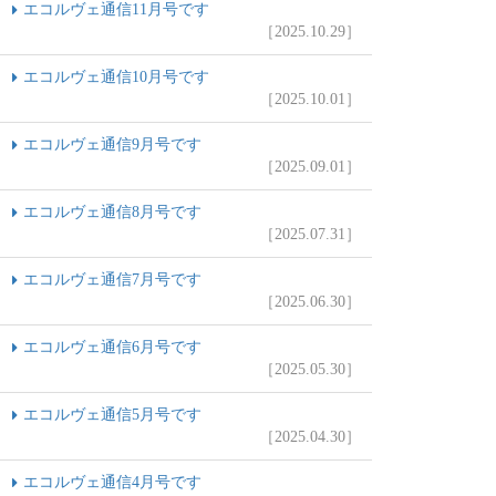
エコルヴェ通信11月号です
［2025.10.29］
エコルヴェ通信10月号です
［2025.10.01］
エコルヴェ通信9月号です
［2025.09.01］
エコルヴェ通信8月号です
［2025.07.31］
エコルヴェ通信7月号です
［2025.06.30］
エコルヴェ通信6月号です
［2025.05.30］
エコルヴェ通信5月号です
［2025.04.30］
エコルヴェ通信4月号です