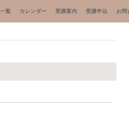
座一覧
カレンダー
受講案内
受講申込
お問