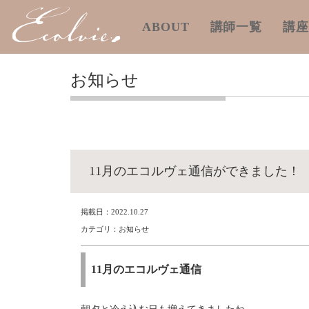
ABOUT
講師一覧
講
お知らせ
11月のエコルヴェ通信ができました！
掲載日：2022.10.27
カテゴリ：お知らせ
11月のエコルヴェ通信