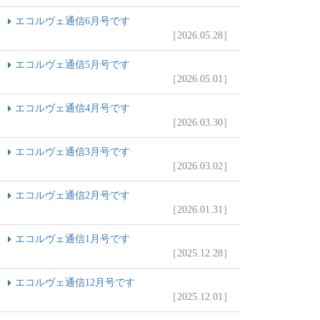
エコルヴェ通信6月号です
［2026.05.28］
エコルヴェ通信5月号です
［2026.05.01］
エコルヴェ通信4月号です
［2026.03.30］
エコルヴェ通信3月号です
［2026.03.02］
エコルヴェ通信2月号です
［2026.01.31］
エコルヴェ通信1月号です
［2025.12.28］
エコルヴェ通信12月号です
［2025.12.01］