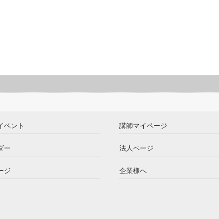
イベント
講師マイページ
ダー
法人ページ
ージ
企業様へ