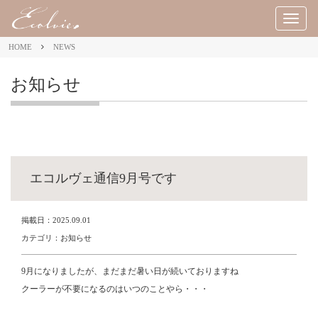
M
E
HOME
NEWS
N
U
お知らせ
エコルヴェ通信9月号です
掲載日：2025.09.01
カテゴリ：お知らせ
9月になりましたが、まだまだ暑い日が続いておりますね
クーラーが不要になるのはいつのことやら・・・