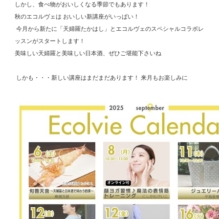
しかし、食べ物がおいしくなる季節でもあります！
秋のエコルヴェは おいしい新講座がいっぱい！
今月から新たに「天婦羅たかはし」とエコルヴェのスペシャルコラボレ
ッスンがスタートします！
美味しい天婦羅と美味しい日本酒、ぜひご堪能下さいね
しかも・・・新しい講座はまだまだあります！ 来月もお楽しみに