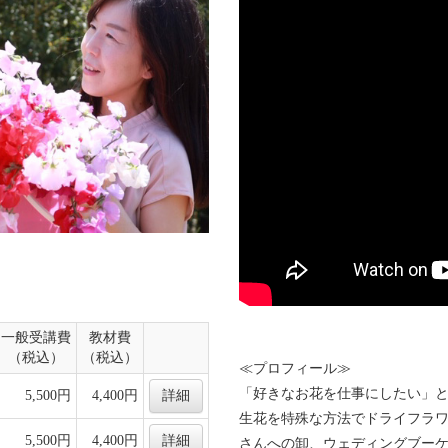
一般受講費
教材費
（税込）
（税込）
≪プロフィール≫
「好きなお花を仕事にしたい」と
5,500円
4,400円
詳細
生花を特殊な方法でドライフラ
5,500円
4,400円
詳細
さんへの卸、ウェディングブー