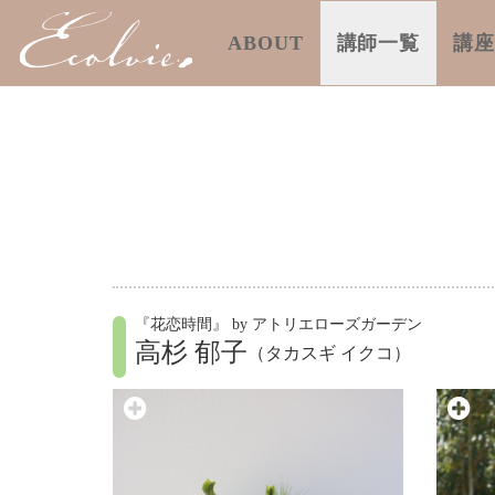
ABOUT
講師一覧
講
『花恋時間』 by アトリエローズガーデン
高杉 郁子
（タカスギ イクコ）