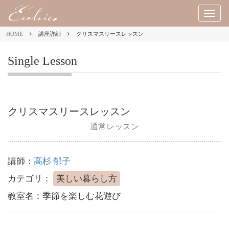
M
E
HOME
講座詳細
クリスマスリースレッスン
N
U
Single Lesson
クリスマスリースレッスン
通常レッスン
講師：
高杉 郁子
カテゴリ：
美しい暮らし方
教室名：
季節を楽しむ花遊び