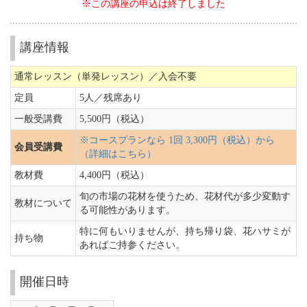
※この講座の申込は終了しました
講座情報
通常レッスン（単発レッスン）／入会不要
定員
5人／
残席あり
一般受講費
5,500円（税込）
※コースプランなら 1回 3,300円（税込）から
会員受講費
（詳細はこちら）
教材費
4,400円（税込）
旬の市場の花材を使うため、花材代が多少変動す
教材について
る可能性があります。
特に何もいりませんが、持ち帰り袋、花ハサミが
持ち物
あればご持参ください。
開催日時