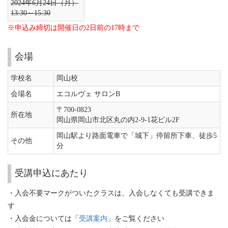
2024年6月24日（月）
13:30～15:30
※申込み締切は開催日の2日前の17時まで
会場
学校名
岡山校
会場名
エコルヴェ サロンB
〒700-0823
所在地
岡山県岡山市北区丸の内2-9-1花ビル2F
岡山駅より路面電車で「城下」停留所下車、徒歩5
その他
分
受講申込にあたり
・入会不要マークがついたクラスは、入会しなくても受講できま
す
・入会金については「
受講案内
」をご覧ください