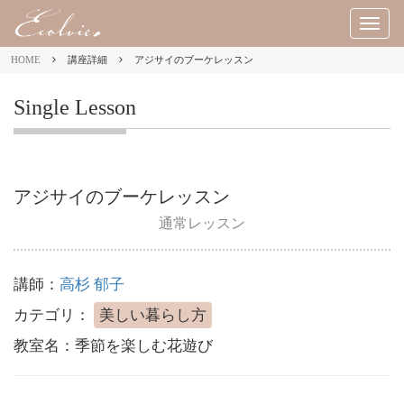
M
E
HOME
講座詳細
アジサイのブーケレッスン
N
U
Single Lesson
アジサイのブーケレッスン
通常レッスン
講師：
高杉 郁子
カテゴリ：
美しい暮らし方
教室名：
季節を楽しむ花遊び