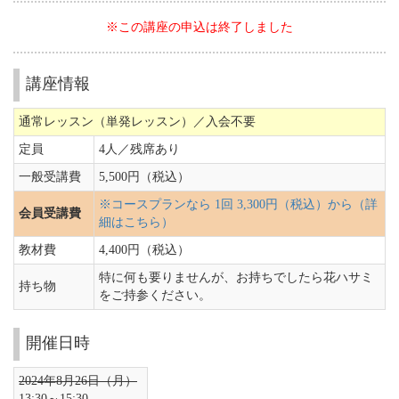
※この講座の申込は終了しました
講座情報
通常レッスン（単発レッスン）／入会不要
定員
4人／
残席あり
一般受講費
5,500円（税込）
※コースプランなら 1回 3,300円（税込）から（詳
会員受講費
細はこちら）
教材費
4,400円（税込）
特に何も要りませんが、お持ちでしたら花ハサミ
持ち物
をご持参ください。
開催日時
2024年8月26日（月）
13:30～15:30