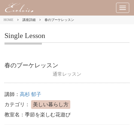
M
E
HOME
講座詳細
春のブーケレッスン
N
U
Single Lesson
春のブーケレッスン
通常レッスン
講師：
高杉 郁子
カテゴリ：
美しい暮らし方
教室名：
季節を楽しむ花遊び