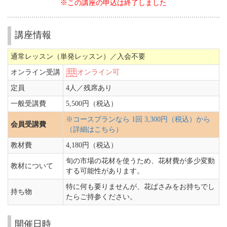
※この講座の申込は終了しました
講座情報
通常レッスン（単発レッスン）／入会不要
オンライン受講
オンライン可
定員
4人／
残席あり
一般受講費
5,500円（税込）
※コースプランなら 1回 3,300円（税込）から
会員受講費
（詳細はこちら）
教材費
4,180円（税込）
旬の市場の花材を使うため、花材費が多少変動
教材について
する可能性があります。
特に何も要りませんが、花ばさみをお持ちでし
持ち物
たらご持参ください。
開催日時