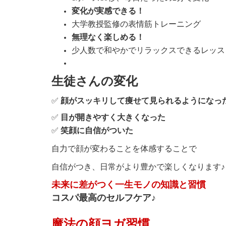
変化が実感できる！
大学教授監修の表情筋トレーニング
無理なく楽しめる！
少人数で和やかでリラックスできるレッス
生徒さんの変化
✅
顔がスッキリして痩せて見られるようになっ
✅
目が開きやすく大きくなった
✅
笑顔に自信がついた
自力で顔が変わることを体感することで
自信がつき、
日常がより豊かで
楽しくなります♪
未来に差がつく
一生モノの知識と習慣
コスパ最高のセルフケア
♪
魔法の顔ヨガ習慣