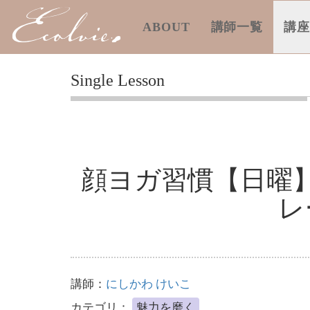
ABOUT
講師一覧
講
Single Lesson
顔ヨガ習慣【日曜
レ
講師：
にしかわ けいこ
カテゴリ：
魅力を磨く