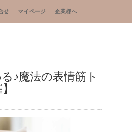
合せ
マイページ
企業様へ
る♪魔法の表情筋ト
催】