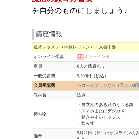
を自分のものに
しましょう♪
講座情報
通常レッスン（単発レッスン）／入会不要
オンライン受講
オンライン可
定員
6人／
残席あり
一般受講費
5,500円（税込）
会員受講費
※コースプランなら 1回 3,3
教材費
込み
・自立性のある顔のうつる鏡
・スマホまたはデジカメ
持ち物
・動きやすいトップス
・飲み物
9月21日（日）はオンラインの
備考