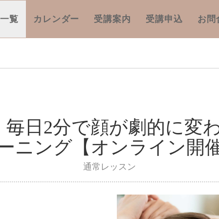
座一覧
カレンダー
受講案内
受講申込
お問
】毎日2分で顔が劇的に変わ
ーニング【オンライン開
通常レッスン