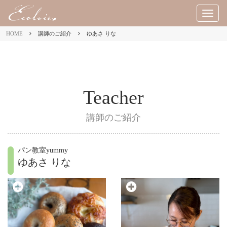
M
E
HOME
講師のご紹介
ゆあさ りな
N
U
Teacher
講師のご紹介
パン教室yummy
ゆあさ りな